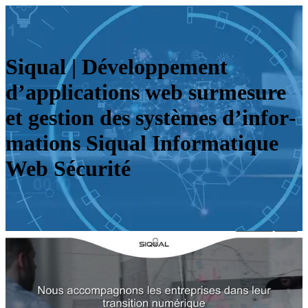
Siqual | Dévelop­pe­ment
d’applica­tions web surmesure
et gestion des systèmes d’infor­
ma­tions Siqual Infor­mati­que
Web Sécurité