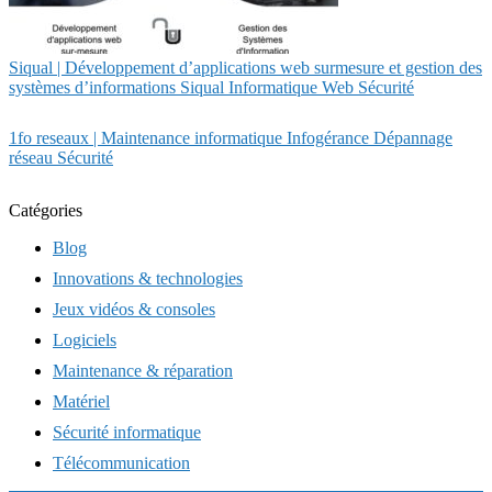
Siqual | Dévelop­pe­ment d’applica­tions web surmesure et gestion des
systèmes d’infor­ma­tions Siqual Infor­mati­que Web Sécurité
1fo reseaux | Maintenance infor­mati­que Infogérance Dépannage
réseau Sécurité
Catégories
Blog
Innovations & technologies
Jeux vidéos & consoles
Logiciels
Maintenance & réparation
Matériel
Sécurité informatique
Télécommunication