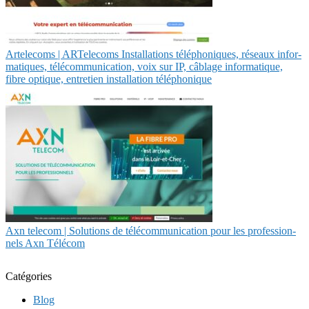
Artelecoms | ARTelecoms Instal­la­tions téléphoni­ques, réseaux infor­
mati­ques, télécom­munica­tion, voix sur IP, câblage infor­mati­que,
fibre optique, entretien instal­la­tion téléphoni­que
Axn telecom | Solutions de télécom­munica­tion pour les profes­sion­
nels Axn Télécom
Catégories
Blog