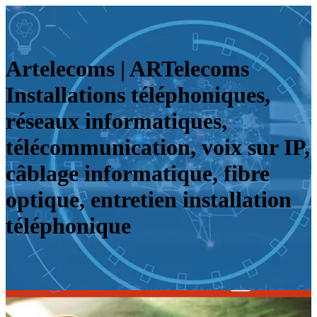
Artelecoms | ARTelecoms
Instal­la­tions téléphoni­ques,
réseaux infor­mati­ques,
télécom­munica­tion, voix sur IP,
câblage infor­mati­que, fibre
optique, entretien instal­la­tion
téléphoni­que