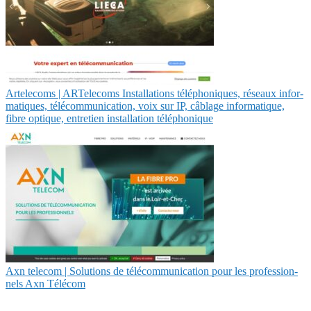
Artelecoms | ARTelecoms Instal­la­tions téléphoni­ques, réseaux infor­
mati­ques, télécom­munica­tion, voix sur IP, câblage infor­mati­que,
fibre optique, entretien instal­la­tion téléphoni­que
Axn telecom | Solutions de télécom­munica­tion pour les profes­sion­
nels Axn Télécom