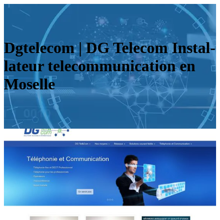
Dgtelecom | DG Telecom Instal­
la­teur telecom­munica­tion en
Moselle