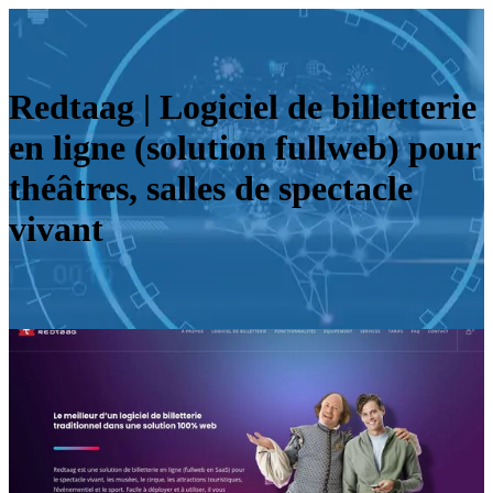
Redtaag | Logiciel de billetterie
en ligne (solution fullweb) pour
théâtres, salles de spectacle
vivant