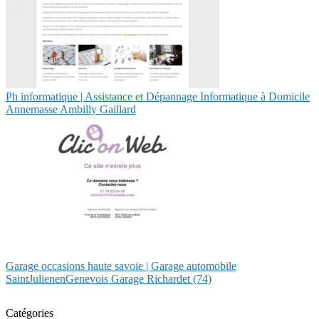
Ph infor­mati­que | Assistance et Dépannage Infor­mati­que à Domicile
Annemasse Ambilly Gaillard
Garage occasions haute savoie | Garage automobile
SaintJulienenGenevois Garage Richardet (74)
Catégories