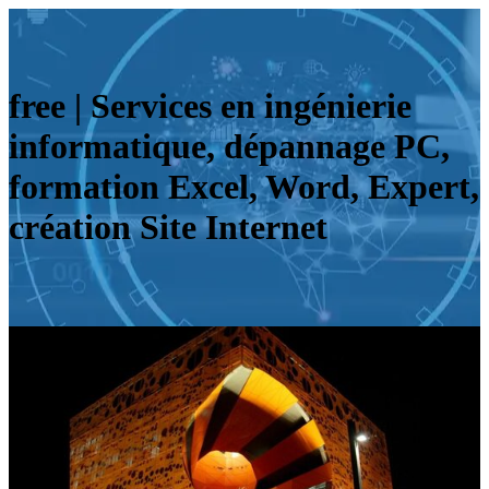
free | Services en ingénierie
infor­mati­que, dépannage PC,
formation Excel, Word, Expert,
création Site Internet