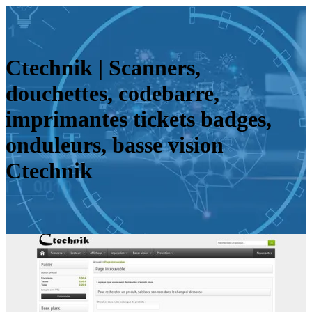
Ctechnik | Scanners,
douchettes, codebarre,
imprimantes tickets badges,
onduleurs, basse vision
Ctechnik